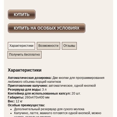
КУПИТЬ
КУПИТЬ НА ОСОБЫХ УСЛОВИЯХ
Характеристики
Возможности
Отзывы
Получить бесплатно
Характеристики
Автоматическая дозировка:
Две кнопки для программирования
ФИО
Подробно расскажите о своём
любимого объема порций напитков
Инструкция для кофемашины Lavazza BLUE LB-2500
мы с
опыте использования товара.
Приготовление капучино:
удовольствием предоставим Вам эту кофемашину в
автоматическое, одной кнопкой
Обратите внимание на
Резервуар для воды:
бесплатное пользование
3 л
качество, удобство модели, её
Контейнер для использованных капсул:
20 шт.
соответствие заявленным
Габариты:
Отличный выбор для фитнес-центра. Поставили такую машину год
260х470х400 мм
Оценка
характеристикам.
Вес:
назад, теперь у нас кофейное меню – как в кофейне :-) Плюс кофе
12 кг
Особые преимущества:
без кофеина есть – для наших клиентов это важно. За время
Lavazza BLUE LB-1001
Мы не публикуем отзывы,
работы машина ломалась 1 раз – Арт Кофе не стали обсуждать
Дополнительный резервуар для сухого молока
которые написаны большими
вопрос, приехали через 2 часа, привезли новую, сломанную
Капучино, латте, макиато готовятся одной кнопкой, можно
LB-1100
Ваш отзыв
буквами, содержат