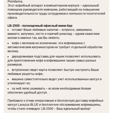
Pininfarina.
Этот кофейный аппарат в компьютерном корпусе – идеальный
помощник руководителя компании, работающий на повышение
производительности труда сотрудников и лояльности посетителей
офиса.
LB-2500 - полноценный офисный мини-бар
:
готовит Ваши любимые напитки – эспрессо, американо,
макиато, капучино, латте и горячий шоколад – одним нажатием
кнопки и именно так, как Вы любите;
кофе с молоком не исключение: эта кофемашина с
автоматическим капучинатором не требует отдельной обработки
молока;
двухуровневая подставка для чашек позволяет использовать
для приготовления кофе в кофемашине чашки самых разных
размеров;
встроенная смарт-карта позволяет быстро настроить Ваши
любимые рецепты кофе;
машина самостоятельно ведет учет использованных капсул и
утилизирует их;
за ней легко ухаживать – ко всем необходимым блокам
обеспечен удобный доступ.
Прибавьте к этому оперативную и бесплатную доставку кофейных
капсул Lavazza BLUE и бесплатное обслуживание кофемашины,
чтобы стало очевидно: LB-2500 – Ваш идеальный выбор!