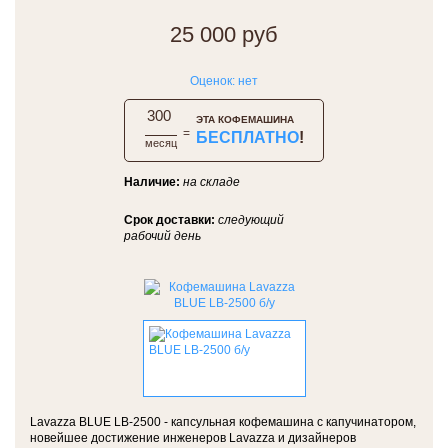
25 000 руб
Оценок: нет
300
ЭТА КОФЕМАШИНА
=
БЕСПЛАТНО
!
месяц
Наличие:
на складе
в бесплатное
Срок доставки:
следующий
льзование
бесплатный
рабочий день
монт и техобслуживание
Lavazza BLUE LB-2500 - капсульная кофемашина с капучинатором,
новейшее достижение инженеров Lavazza и дизайнеров