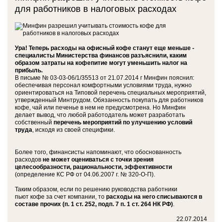
для работников в налоговых расходах
Ура! Теперь расходы на офисный кофе станут еще меньше -
специалисты Министерства финансов разъяснили, каким
образом затраты на кофепитие могут уменьшить налог на
прибыль.
В письме № 03-03-06/1/35513 от 21.07.2014 г Минфин пояснил:
обеспечивая персонал комфортными условиями труда, нужно
ориентироваться на Типовой перечень специальных мероприятий,
утвержденный Минтрудом. Обязанность покупать для работников
кофе, чай или печенье в нем не предусмотрена. Но Минфин
делает вывод, что любой работодатель может разработать
собственный
перечень мероприятий по улучшению условий
труда
, исходя из своей специфики.
Более того, финансисты напоминают, что обоснованность
расходов
не может оцениваться с точки зрения
целесообразности, рациональности, эффективности
(определение КС РФ от 04.06.2007 г. № 320-О-П).
Таким образом, если по решению руководства работники
пьют кофе за счет компании, то
расходы на него списываются в
составе прочих (п. 1 ст. 252, подп. 7 п. 1 ст. 264 НК РФ)
.
22.07.2014