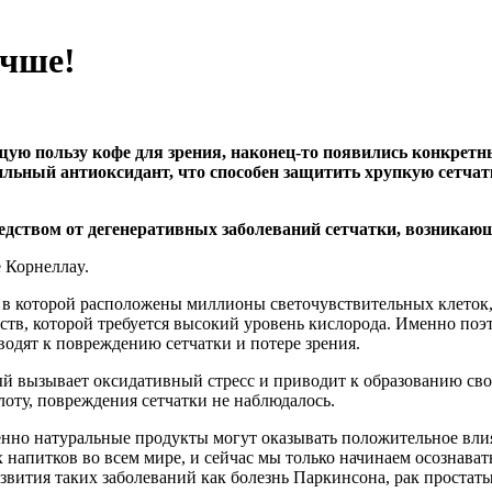
учше!
ю пользу кофе для зрения, наконец-то появились конкретны
о сильный антиоксидант, что способен защитить хрупкую сетч
дством от дегенеративных заболеваний сетчатки, возникающ
 Корнеллаy.
за, в которой расположены миллионы светочувствительных клето
тв, которой требуется высокий уровень кислорода. Именно поэт
одят к повреждению сетчатки и потере зрения.
й вызывает оксидативный стресс и приводит к образованию своб
оту, повреждения сетчатки не наблюдалось.
енно натуральные продукты могут оказывать положительное влия
напитков во всем мире, и сейчас мы только начинаем осознавать
азвития таких заболеваний как болезнь Паркинсона, рак простат