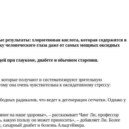
е результаты: хлорогеновая кислота, которая содержится в
атку человеческого глаза даже от самых мощных оксидных
ей при глаукоме, диабете и обычном старении.
к, которые получают и систематизируют зрительную
ому она очень чувствительна к оксидативному стрессу:
одных радикалов, что ведет к дегенерации сетчатки. Однако у
ние на наше здоровье», – рассказывает Чанг Ли, профессор
, какую пользу он может приносить», – добавляет Ли. Более
ы, сахарный диабет и болезнь Альцгеймера.