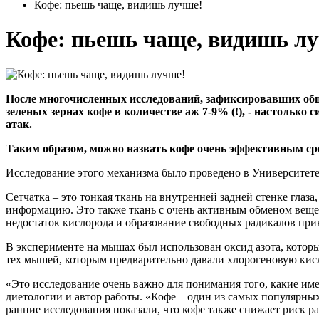
Кофе: пьешь чаще, видишь лучше!
Кофе: пьешь чаще, видишь л
После многочисленных исследований, зафиксировавших общу
зеленых зернах кофе в количестве аж 7-9% (!), - настольк
атак.
Таким образом, можно назвать кофе очень эффективным сре
Исследование этого механизма было проведено в Университете
Сетчатка – это тонкая ткань на внутренней задней стенке гла
информацию. Это также ткань с очень активным обменом вещес
недостаток кислорода и образование свободных радикалов прив
В эксперименте на мышах был использован оксид азота, которы
тех мышей, которым предварительно давали хлорогеновую кисл
«Это исследование очень важно для понимания того, какие им
диетологии и автор работы. «Кофе – один из самых популярных 
ранние исследования показали, что кофе также снижает риск р