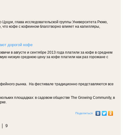
Цуцуи, глава исследовательской группы Университета Рюкю,
, что кофе с кофеином благотворно влияет на капилляры,
ают дорогой кофе
ичи в августе и сентябре 2013 года платили за кофе в среднем
амую низкую среднюю цену за кофе платили как раз горожане с
 кофейного рынка. На фестивале традиционно представляются все
ескольких площадках: в садовом обществе The Growing Community, в
арке.
Поделиться
9