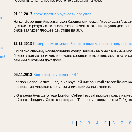
Россия вышла на третье место по затратам на кофе!
21.11.2013
Кофе против хрупкости сосудов
На конференции Американской Кардиологической Ассоциации Масато 
доложил о результатах своего эксперимента: отныне научно доказано
оказывая укрепляющее действие на 30%.
11.11.2013
Ромир: самые малообеспеченные москвичи предпочит
Согласно свежему исследованию Ромир, наименее обеспеченные москв
более высокую цену, чем горожане среднего и высокого достатка. А с
самыми высокими доходами.
05.11.2013
Все о кофе: Лондон-2014
London Coffee Festival – одно из крупнейших событий европейского
достижения мировой кофейной индустрии за истекший год.
3-6 апреля будущего года London Coffee Festival пройдет сразу на н
районах Шордич и Сохо, в ресторане The Lab и в знаменитом Гайд-п
1
2
3
4
5
6
7
8